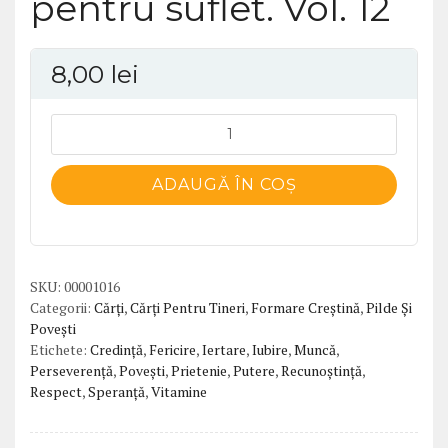
pentru suflet. Vol. 12
8,00
lei
Cantitate
Vitamine
zilnice
ADAUGĂ ÎN COȘ
pentru
suflet.
Vol.
12
SKU:
00001016
Categorii:
Cărți
,
Cărți Pentru Tineri
,
Formare Creștină
,
Pilde Și
Povești
Etichete:
Credință
,
Fericire
,
Iertare
,
Iubire
,
Muncă
,
Perseverență
,
Povești
,
Prietenie
,
Putere
,
Recunoștință
,
Respect
,
Speranță
,
Vitamine