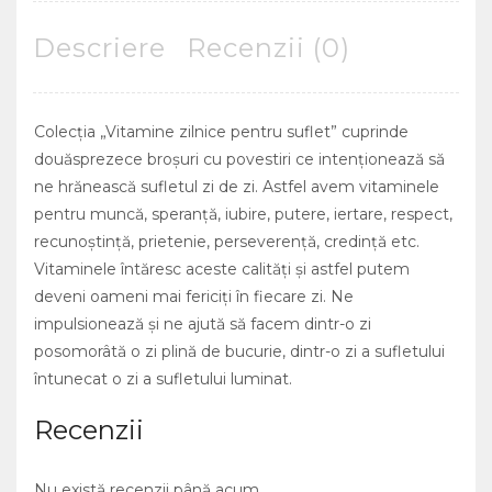
Descriere
Recenzii (0)
Colecţia „Vitamine zilnice pentru suflet” cuprinde
douăsprezece broșuri cu povestiri ce intenţionează să
ne hrănească sufletul zi de zi. Astfel avem vitaminele
pentru muncă, speranţă, iubire, putere, iertare, respect,
recunoștință, prietenie, perseverență, credinţă etc.
Vitaminele întăresc aceste calităţi şi astfel putem
deveni oameni mai fericiți în fiecare zi. Ne
impulsionează şi ne ajută să facem dintr-o zi
posomorâtă o zi plină de bucurie, dintr-o zi a sufletului
întunecat o zi a sufletului luminat.
Recenzii
Nu există recenzii până acum.