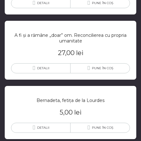
DETALII
PUNE ÎN COȘ
A fi și a rămâne „doar” om. Reconcilierea cu propria
umanitate
27,00
lei
DETALII
PUNE ÎN COȘ
Bernadeta, fetița de la Lourdes
5,00
lei
DETALII
PUNE ÎN COȘ