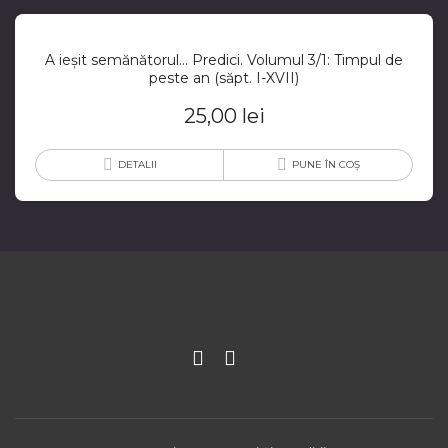
A ieșit semănătorul… Predici. Volumul 3/1: Timpul de
peste an (săpt. I-XVII)
25,00
lei
DETALII
PUNE ÎN COȘ