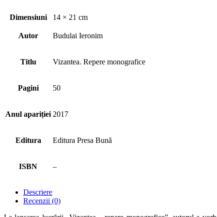
Dimensiuni
14 × 21 cm
Autor
Budulai Ieronim
Titlu
Vizantea. Repere monografice
Pagini
50
Anul apariției
2017
Editura
Editura Presa Bună
ISBN
–
Descriere
Recenzii (0)