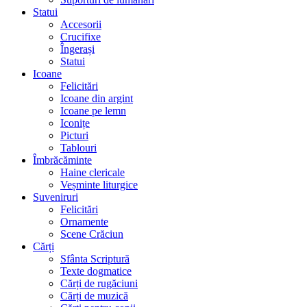
Statui
Accesorii
Crucifixe
Îngerași
Statui
Icoane
Felicitări
Icoane din argint
Icoane pe lemn
Iconițe
Picturi
Tablouri
Îmbrăcăminte
Haine clericale
Veșminte liturgice
Suveniruri
Felicitări
Ornamente
Scene Crăciun
Cărți
Sfânta Scriptură
Texte dogmatice
Cărți de rugăciuni
Cărți de muzică