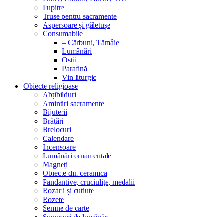
Pupitre
Truse pentru sacramente
Aspersoare și găletușe
Consumabile
– Cărbuni, Tămâie
Lumânări
Ostii
Parafină
Vin liturgic
Obiecte religioase
Abțibilduri
Amintiri sacramente
Bijuterii
Brățări
Brelocuri
Calendare
Incensoare
Lumânări ornamentale
Magneți
Obiecte din ceramică
Pandantive, cruciulițe, medalii
Rozarii și cutiuțe
Rozete
Semne de carte
Suporturi de lumânări