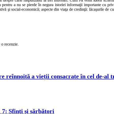
t despre carte răspunzând la trei întrebări: Cum i-a venit ideea scrieri
ea pentru a nu se pierde în negura istoriei informaţii importante cu priv
tivă şi social-economică; aspecte din viaţa de credinţă: lăcaşurile de cult,
e o recenzie.
e reînnoită a vieții consacrate în cel de-al t
: Sfinți și sărbători