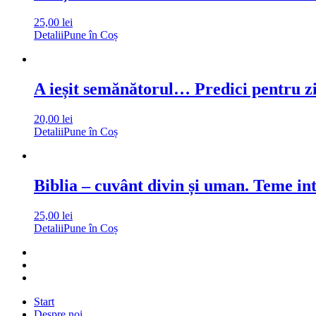
25,00
lei
Detalii
Pune în Coș
A ieșit semănătorul… Predici pentru zil
20,00
lei
Detalii
Pune în Coș
Biblia – cuvânt divin și uman. Teme in
25,00
lei
Detalii
Pune în Coș
Start
Despre noi