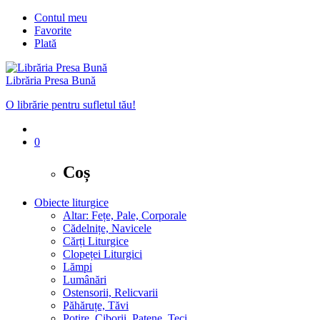
Contul meu
Favorite
Plată
Librăria Presa Bună
O librărie pentru sufletul tău!
0
Coș
Obiecte liturgice
Altar: Fețe, Pale, Corporale
Cădelnițe, Navicele
Cărți Liturgice
Clopeței Liturgici
Lămpi
Lumânări
Ostensorii, Relicvarii
Păhăruțe, Tăvi
Potire, Ciborii, Patene, Teci