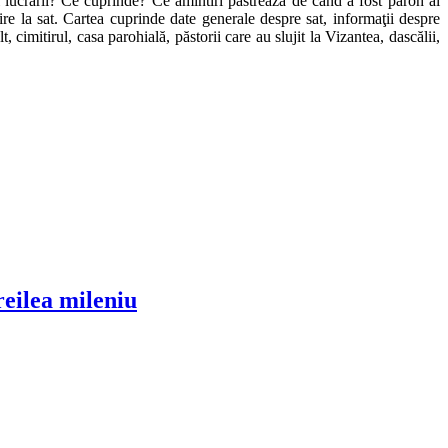
i lucrării? Ce cuprinde? Ce amintiri păstrează de când a fost paroh al
ire la sat. Cartea cuprinde date generale despre sat, informaţii despre
 cimitirul, casa parohială, păstorii care au slujit la Vizantea, dascălii,
reilea mileniu