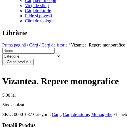
Cărți pentru copii
Vieți de sfinți
Cărți de istorie
Pilde și povești
Cărți de teologie
Librărie
Prima pagină
/
Cărți
/
Cărți de istorie
/ Vizantea. Repere monografice
Caută produsul
Vizantea. Repere monografice
5,00
lei
Stoc epuizat
SKU:
00001087
Categorii:
Cărți
,
Cărți de istorie
,
Monografie
Etichet
Detalii Produs