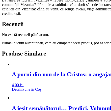
La lansarea lucrării „Vizantea – repere monografice”, autorul a vorbi
comunităţii Vizantea? Părintele a subliniat că a dorit să scrie lucrar
catolicii din Vizantea: când au venit, ce religie aveau, viaţa administra
credincioşii.
Recenzii
Nu există recenzii până acum.
Numai clienții autentificați, care au cumpărat acest produs, pot să scri
Produse Similare
A porni din nou de la Cristos: o angajar
4,00
lei
Detalii
Pune în Coș
A ieșit semănătorul… Predici. Volumul 7