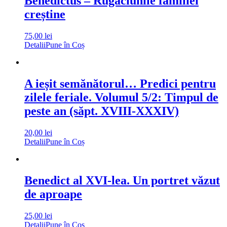
Benedictus – Rugăciunile familiei
creștine
75,00
lei
Detalii
Pune în Coș
A ieșit semănătorul… Predici pentru
zilele feriale. Volumul 5/2: Timpul de
peste an (săpt. XVIII-XXXIV)
20,00
lei
Detalii
Pune în Coș
Benedict al XVI-lea. Un portret văzut
de aproape
25,00
lei
Detalii
Pune în Coș