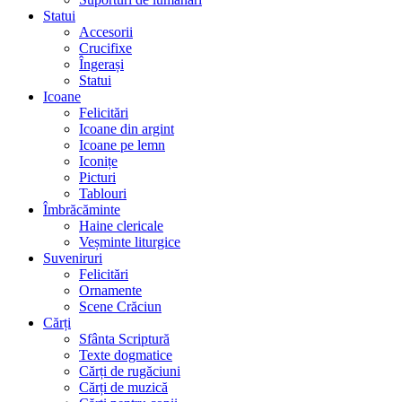
Statui
Accesorii
Crucifixe
Îngerași
Statui
Icoane
Felicitări
Icoane din argint
Icoane pe lemn
Iconițe
Picturi
Tablouri
Îmbrăcăminte
Haine clericale
Veșminte liturgice
Suveniruri
Felicitări
Ornamente
Scene Crăciun
Cărți
Sfânta Scriptură
Texte dogmatice
Cărți de rugăciuni
Cărți de muzică