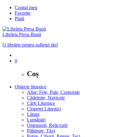
Contul meu
Favorite
Plată
Librăria Presa Bună
O librărie pentru sufletul tău!
0
Coș
Obiecte liturgice
Altar: Fețe, Pale, Corporale
Cădelnițe, Navicele
Cărți Liturgice
Clopeței Liturgici
Lămpi
Lumânări
Ostensorii, Relicvarii
Păhăruțe, Tăvi
Potire, Ciborii, Patene, Teci