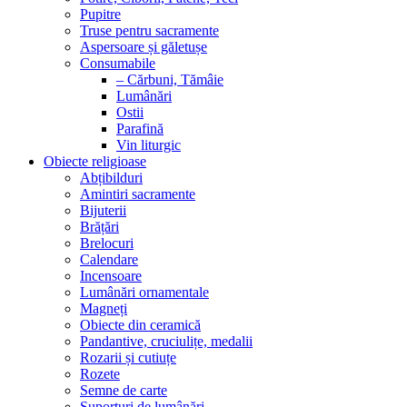
Pupitre
Truse pentru sacramente
Aspersoare și găletușe
Consumabile
– Cărbuni, Tămâie
Lumânări
Ostii
Parafină
Vin liturgic
Obiecte religioase
Abțibilduri
Amintiri sacramente
Bijuterii
Brățări
Brelocuri
Calendare
Incensoare
Lumânări ornamentale
Magneți
Obiecte din ceramică
Pandantive, cruciulițe, medalii
Rozarii și cutiuțe
Rozete
Semne de carte
Suporturi de lumânări