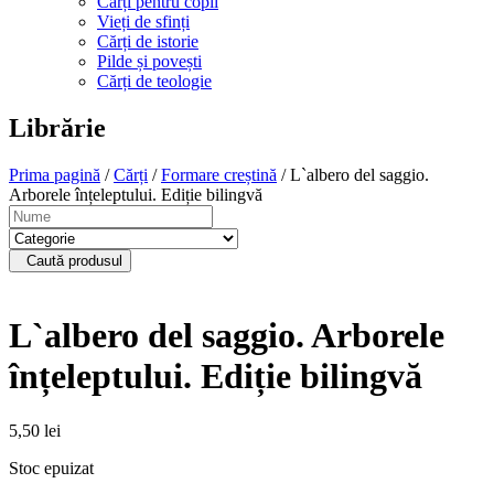
Cărți pentru copii
Vieți de sfinți
Cărți de istorie
Pilde și povești
Cărți de teologie
Librărie
Prima pagină
/
Cărți
/
Formare creștină
/ L`albero del saggio.
Arborele înțeleptului. Ediție bilingvă
Caută produsul
L`albero del saggio. Arborele
înțeleptului. Ediție bilingvă
5,50
lei
Stoc epuizat