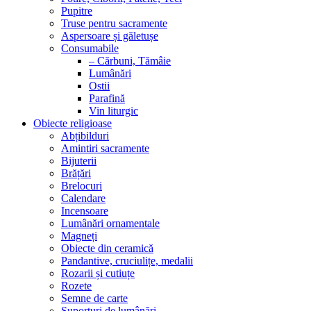
Pupitre
Truse pentru sacramente
Aspersoare și găletușe
Consumabile
– Cărbuni, Tămâie
Lumânări
Ostii
Parafină
Vin liturgic
Obiecte religioase
Abțibilduri
Amintiri sacramente
Bijuterii
Brățări
Brelocuri
Calendare
Incensoare
Lumânări ornamentale
Magneți
Obiecte din ceramică
Pandantive, cruciulițe, medalii
Rozarii și cutiuțe
Rozete
Semne de carte
Suporturi de lumânări