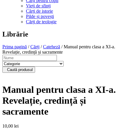
Cărți pentru copii
Vieți de sfinți
Cărți de istorie
Pilde și povești
Cărți de teologie
Librărie
Prima pagină
/
Cărți
/
Cateheză
/ Manual pentru clasa a XI-a.
Revelație, credință și sacramente
Caută produsul
Manual pentru clasa a XI-a.
Revelație, credință și
sacramente
10,00
lei