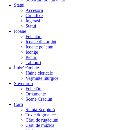
Statui
Accesorii
Crucifixe
Îngerași
Statui
Icoane
Felicitări
Icoane din argint
Icoane pe lemn
Iconițe
Picturi
Tablouri
Îmbrăcăminte
Haine clericale
Veșminte liturgice
Suveniruri
Felicitări
Ornamente
Scene Crăciun
Cărți
Sfânta Scriptură
Texte dogmatice
Cărți de rugăciuni
Cărți de muzică