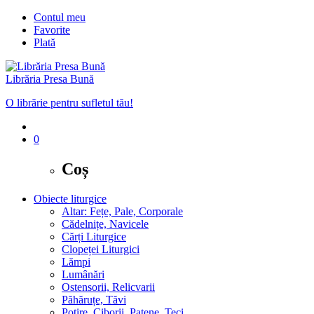
Contul meu
Favorite
Plată
Librăria Presa Bună
O librărie pentru sufletul tău!
0
Coș
Obiecte liturgice
Altar: Fețe, Pale, Corporale
Cădelnițe, Navicele
Cărți Liturgice
Clopeței Liturgici
Lămpi
Lumânări
Ostensorii, Relicvarii
Păhăruțe, Tăvi
Potire, Ciborii, Patene, Teci