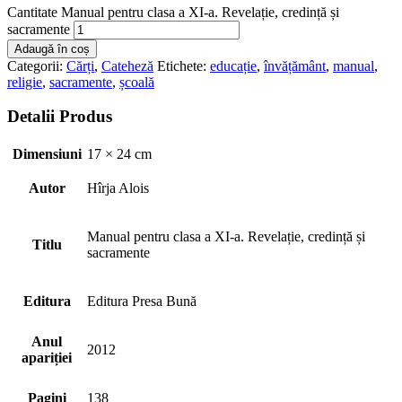
Cantitate Manual pentru clasa a XI-a. Revelație, credință și
sacramente
Adaugă în coș
Categorii:
Cărți
,
Cateheză
Etichete:
educație
,
învățământ
,
manual
,
religie
,
sacramente
,
școală
Detalii Produs
Dimensiuni
17 × 24 cm
Autor
Hîrja Alois
Manual pentru clasa a XI-a. Revelație, credință și
Titlu
sacramente
Editura
Editura Presa Bună
Anul
2012
apariției
Pagini
138