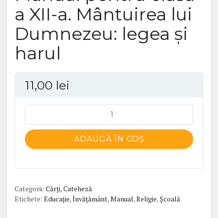
a XII-a. Mântuirea lui
Dumnezeu: legea și
harul
11,00
lei
Cantitate
Manual
pentru
ADAUGĂ ÎN COȘ
clasa
a
XII-
a.
Categorii:
Cărți
,
Cateheză
Mântuirea
Etichete:
Educație
,
Învățământ
,
Manual
,
Religie
,
Școală
lui