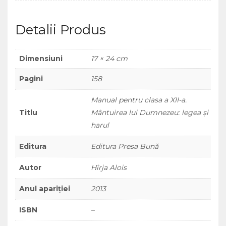
Dumnezeu:
legea
Detalii Produs
și
harul
Dimensiuni
17 × 24 cm
Pagini
158
Manual pentru clasa a XII-a.
Titlu
Mântuirea lui Dumnezeu: legea și
harul
Editura
Editura Presa Bună
Autor
Hîrja Alois
Anul apariției
2013
ISBN
–