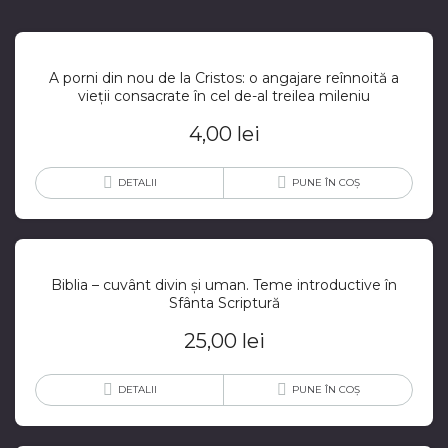
A porni din nou de la Cristos: o angajare reînnoită a
vieții consacrate în cel de-al treilea mileniu
4,00
lei
DETALII
PUNE ÎN COȘ
Biblia – cuvânt divin și uman. Teme introductive în
Sfânta Scriptură
25,00
lei
DETALII
PUNE ÎN COȘ