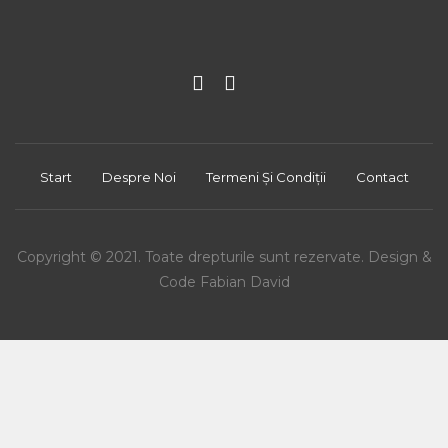
Start
Despre Noi
Termeni Și Condiții
Contact
Copyright © 2021. Toate drepturile sunt rezervate. Design &
Code Fabian David