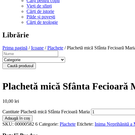
Cărți pentru copii
Vieți de sfinți
Cărți de istorie
Pilde și povești
Cărți de teologie
Librărie
Prima pagină
/
Icoane
/
Plachete
/ Plachetă mică Sfânta Fecioară Mari
Caută produsul
Plachetă mică Sfânta Fecioară 
10,00
lei
Cantitate Plachetă mică Sfânta Fecioară Maria
Adaugă în coș
SKU:
00000582 6
Categorie:
Plachete
Etichete:
Inima Neprihănită a 