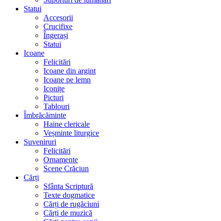
Statui
Accesorii
Crucifixe
Îngerași
Statui
Icoane
Felicitări
Icoane din argint
Icoane pe lemn
Iconițe
Picturi
Tablouri
Îmbrăcăminte
Haine clericale
Veșminte liturgice
Suveniruri
Felicitări
Ornamente
Scene Crăciun
Cărți
Sfânta Scriptură
Texte dogmatice
Cărți de rugăciuni
Cărți de muzică