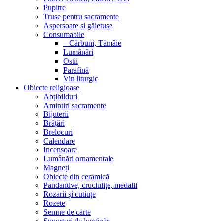
Pupitre
Truse pentru sacramente
Aspersoare și găletușe
Consumabile
– Cărbuni, Tămâie
Lumânări
Ostii
Parafină
Vin liturgic
Obiecte religioase
Abțibilduri
Amintiri sacramente
Bijuterii
Brățări
Brelocuri
Calendare
Incensoare
Lumânări ornamentale
Magneți
Obiecte din ceramică
Pandantive, cruciulițe, medalii
Rozarii și cutiuțe
Rozete
Semne de carte
Suporturi de lumânări