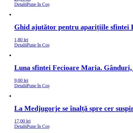
Detalii
Pune în Coș
Ghid ajutător pentru aparițiile sfinte
1,80
lei
Detalii
Pune în Coș
Luna sfintei Fecioare Maria. Gânduri, p
9,00
lei
Detalii
Pune în Coș
La Medjugorje se înalță spre cer suspin
17,00
lei
Detalii
Pune în Coș