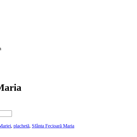
a
Maria
Mariei
,
plachetă
,
Sfânta Fecioară Maria