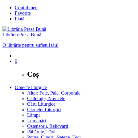
Contul meu
Favorite
Plată
Librăria Presa Bună
O librărie pentru sufletul tău!
0
Coș
Obiecte liturgice
Altar: Fețe, Pale, Corporale
Cădelnițe, Navicele
Cărți Liturgice
Clopeței Liturgici
Lămpi
Lumânări
Ostensorii, Relicvarii
Păhăruțe, Tăvi
Potire, Ciborii, Patene, Teci